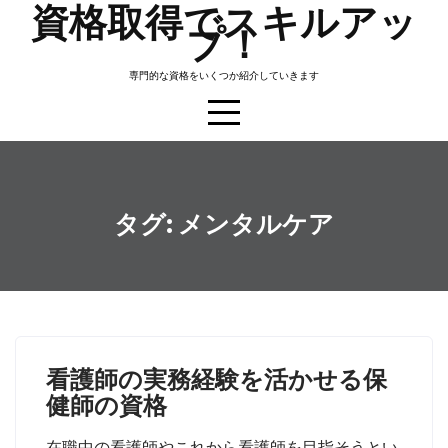
資格取得でスキルアッ
Skip
プ！
to
content
専門的な資格をいくつか紹介していきます
タグ:
メンタルケア
看護師の実務経験を活かせる保
健師の資格
在職中の看護師やこれから看護師を目指そうとい