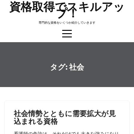
資格取得でスキルアッ
Skip
プ！
to
content
専門的な資格をいくつか紹介していきます
タグ:
社会
社会情勢とともに需要拡大が見
込まれる資格
看護師の免許は、それだけでも大きな強みになり